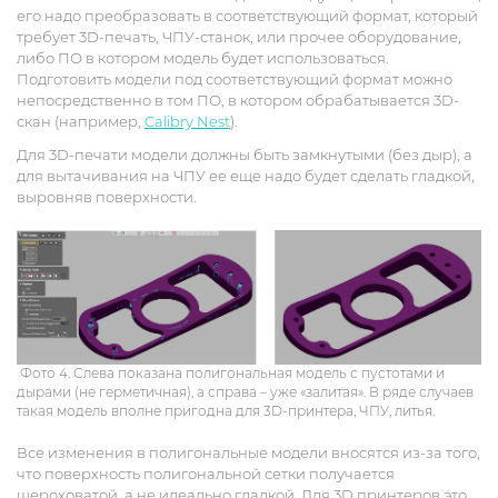
его надо преобразовать в соответствующий формат, который
требует 3D-печать, ЧПУ-станок, или прочее оборудование,
либо ПО в котором модель будет использоваться.
Подготовить модели под соответствующий формат можно
непосредственно в том ПО, в котором обрабатывается 3D-
скан (например,
Calibry Nest
).
Для 3D-печати модели должны быть замкнутыми (без дыр), а
для вытачивания на ЧПУ ее еще надо будет сделать гладкой,
выровняв поверхности.
Фото 4. Слева показана полигональная модель с пустотами и
дырами (не герметичная), а справа – уже «залитая». В ряде случаев
такая модель вполне пригодна для 3D-принтера, ЧПУ, литья.
Все изменения в полигональные модели вносятся из-за того,
что поверхность полигональной сетки получается
шероховатой, а не идеально гладкой. Для 3D принтеров это