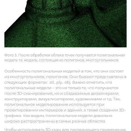
Фото 3. После обработки облака точек получается полигональная
модель т.е. модель, состоящая из полигонов, многоугольников.
Особенность полигональных моделей в том, что они состоят
из многоугольников, полигонов. Они бывают представлены в
следующих форматах: .stl, .ply, .obj. Важно отметить, что
полигональные модели – это не только те, что получаются
после 3D-сканирования, но и создаваемые дизайнерами,
конструкторами, визуализаторами, художниками и т.д. Так,
полигональное моделирование используется при
проектировании интерьеров и зданий, а также создании 3D-
графики. Как видим, полигональные модели довольно
широко распространены в самых разных областях.
Чтобы использовать 3D-скан для последующего применения,