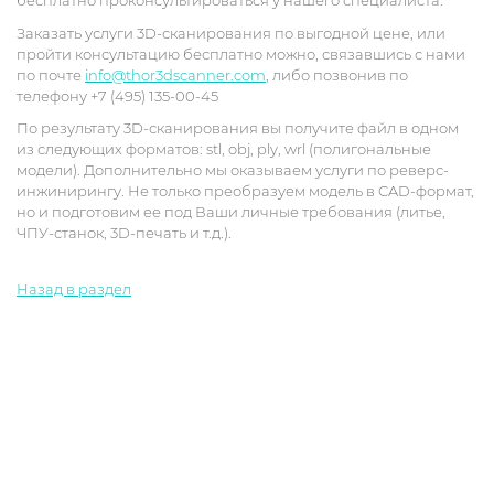
бесплатно проконсультироваться у нашего специалиста.
Заказать услуги 3D-сканирования по выгодной цене, или
пройти консультацию бесплатно можно, связавшись с нами
по почте
info@thor3dscanner.com
, либо позвонив по
телефону +7 (495) 135-00-45
По результату 3D-сканирования вы получите файл в одном
из следующих форматов: stl, obj, ply, wrl (полигональные
модели). Дополнительно мы оказываем услуги по реверс-
инжинирингу. Не только преобразуем модель в CAD-формат,
но и подготовим ее под Ваши личные требования (литье,
ЧПУ-станок, 3D-печать и т.д.).
Назад в раздел