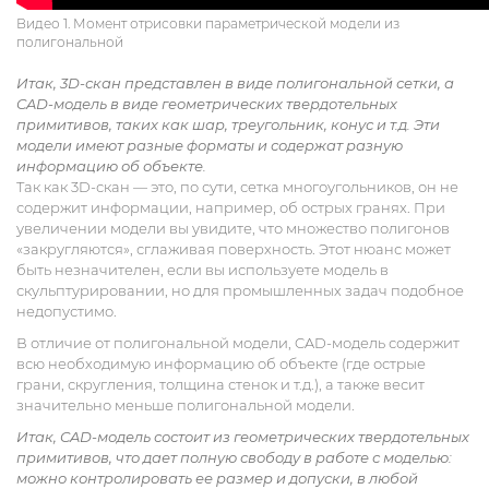
Видео 1. Момент отрисовки параметрической модели из
полигональной
Итак, 3D-скан представлен в виде полигональной сетки, а
CAD-модель в виде геометрических твердотельных
примитивов, таких как шар, треугольник, конус и т.д. Эти
модели имеют разные форматы и содержат разную
информацию об объекте.
Так как 3D-скан — это, по сути, сетка многоугольников, он не
содержит информации, например, об острых гранях. При
увеличении модели вы увидите, что множество полигонов
«закругляются», сглаживая поверхность. Этот нюанс может
быть незначителен, если вы используете модель в
скульптурировании, но для промышленных задач подобное
недопустимо.
В отличие от полигональной модели, CAD-модель содержит
всю необходимую информацию об объекте (где острые
грани, скругления, толщина стенок и т.д.), а также весит
значительно меньше полигональной модели.
Итак, CAD-модель состоит из геометрических твердотельных
примитивов, что дает полную свободу в работе с моделью:
можно контролировать ее размер и допуски, в любой