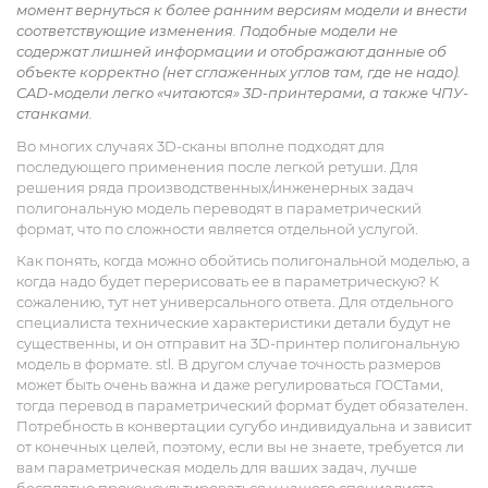
момент вернуться к более ранним версиям модели и внести
соответствующие изменения. Подобные модели не
содержат лишней информации и отображают данные об
объекте корректно (нет сглаженных углов там, где не надо).
CAD-модели легко «читаются» 3D-принтерами, а также ЧПУ-
станками.
Во многих случаях 3D-сканы вполне подходят для
последующего применения после легкой ретуши. Для
решения ряда производственных/инженерных задач
полигональную модель переводят в параметрический
формат, что по сложности является отдельной услугой.
Как понять, когда можно обойтись полигональной моделью, а
когда надо будет перерисовать ее в параметрическую? К
сожалению, тут нет универсального ответа. Для отдельного
специалиста технические характеристики детали будут не
существенны, и он отправит на 3D-принтер полигональную
модель в формате. stl. В другом случае точность размеров
может быть очень важна и даже регулироваться ГОСТами,
тогда перевод в параметрический формат будет обязателен.
Потребность в конвертации сугубо индивидуальна и зависит
от конечных целей, поэтому, если вы не знаете, требуется ли
вам параметрическая модель для ваших задач, лучше