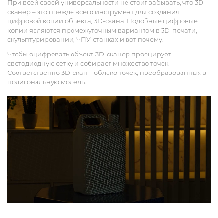
При всей своей универсальности не стоит забывать, что 3D-
сканер – это прежде всего инструмент для создания
цифровой копии объекта, 3D-скана. Подобные цифровые
копии являются промежуточным вариантом в 3D-печати,
скульптурировании, ЧПУ-станках и вот почему.
Чтобы оцифровать объект, 3D-сканер проецирует
светодиодную сетку и собирает множество точек.
Соответственно 3D-скан – облако точек, преобразованных в
полигональную модель.