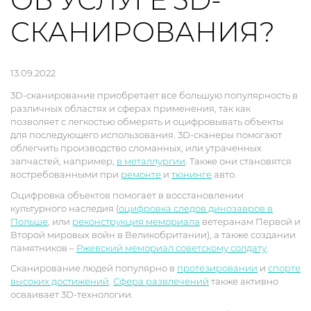
ОБ УСЛУГЕ 3D-
СКАНИРОВАНИЯ?
13.09.2022
3D-сканирование приобретает все большую популярность в
различных областях и сферах применения, так как
позволяет с легкостью обмерять и оцифровывать объекты
для последующего использования. 3D-сканеры помогают
облегчить производство сломанных, или утраченных
запчастей, например,
в металлургии
. Также они становятся
востребованными при
ремонте
и
тюнинге
авто.
Оцифровка объектов помогает в восстановлении
культурного наследия (
оцифровка следов динозавров в
Польше
, или
реконструкция мемориала
ветеранам Первой и
Второй мировых войн в Великобритании), а также создании
памятников –
Ржевский мемориал советскому солдату
.
Сканирование людей популярно в
протезировании
и
спорте
высоких достижений
.
Сфера развлечений
также активно
осваивает 3D-технологии.