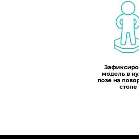
Зафиксиро
модель в н
позе на пово
столе