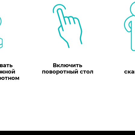
вать
Включить
ужной
поворотный стол
ска
ротном