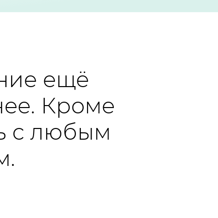
ние ещё
нее. Кроме
ть с любым
м.