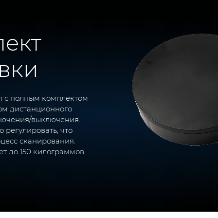
лект
вки
я с полным комплектом
ом дистанционного
лючения/выключения.
 регулировать, что
цесс сканирования.
т до 150 килограммов