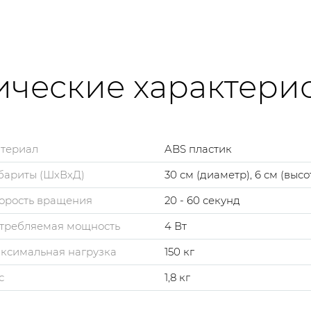
ические характери
териал
ABS пластик
бариты (ШхВхД)
30 см (диаметр), 6 см (высо
орость вращения
20 - 60 секунд
требляемая мощность
4 Вт
ксимальная нагрузка
150 кг
с
1,8 кг