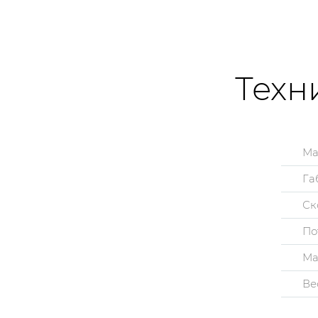
Техн
Ма
Га
Ск
По
Ма
Ве