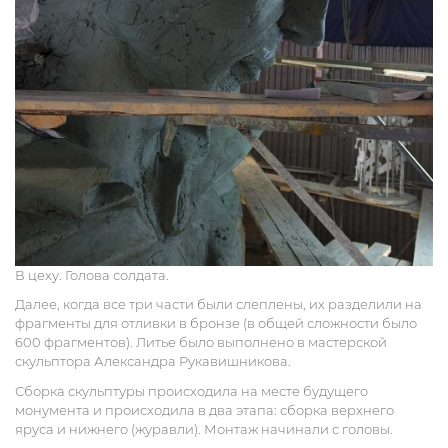
В цеху. Голова солдата.
Далее, когда все три части были слеплены, их разделили на
фрагменты для отливки в бронзе (в общей сложности было
600 фрагментов). Литье было выполнено в мастерской
скульптора Александра Рукавишникова.
Сборка скульптуры происходила на месте будущего
монумента и происходила в два этапа: сборка верхнего
яруса и нижнего (журавли). Монтаж начинали с головы.