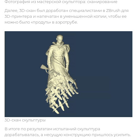
Фотография из мастерской скульптора: сканирование
Далее, 3D-скан был доработан специалистами в ZBrush для
3D-принтера и напечатан в уменьшенной копии, чтобы ее
можно было «продуть» в аэротрубе.
3D-скан скульптуры
В итоге по результатам испытаний скульптура
дорабатывалась, а несущую конструкцию пришлось усилить.