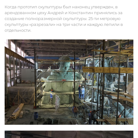
Когда прототип скульптуры был наконец утвержден, в
арендованном цеху Андрей и Константин принялись за
создание полноразмерной скульптуры. 25-ти метровую
скульптуры «разрезали» на три части и каждую лепили в
отдельности.