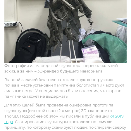
Фотография из мастерской скульптора: первоначальный
эскиз, а за ним – 3D-рендер будущего мемориала
Главной задачей было сделать надежную конструкцию –
почва в месте установки памятника болотистая и часто дуют
сильные ветра. У специалистов были опасения, что каркас
памятника может не выдержать.
Для этих целей была проведена оцифровка прототипа
скульптуры (высотой около 2-х метров) 3D-сканером от
Thor3D. Подробнее об этом мы писали в публикации
от 2019
года
. Сканирование скульптуры проходило по тому же
принципу, по которому сканируют людей: по спирали сверху