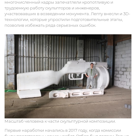
многочисленный кадры запечатлели кропотливую и
трудоемкую работу скульпторов и инженеров,
участвовавших в возведении монумента. Лепту внесли и 3D-
технологии, которые упростили подготовительные этапы,
позволив избежать ряда серьезных ошибок.
Масштаб человека к части скульптурной композиции.
Первые наработки начались в 2017 году, когда комиссии
были представлены эскизы работ. Отбор был долгим. Только