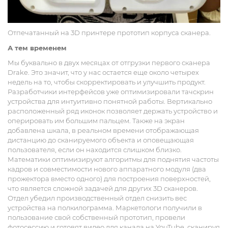
Отпечатанный на 3D принтере прототип корпуса сканера.
А тем временем
Мы буквально в двух месяцах от отгрузки первого сканера
Drake. Это значит, что у нас остается еще около четырех
недель на то, чтобы скорректировать и улучшить продукт.
Разработчики интерфейсов уже оптимизировали тачскрин
устройства для интуитивно понятной работы. Вертикально
расположенный ряд иконок позволяет держать устройство и
оперировать им большим пальцем. Также на экран
добавлена шкала, в реальном времени отображающая
дистанцию до сканируемого объекта и оповещающая
пользователя, если он находится слишком близко.
Математики оптимизируют алгоритмы для поднятия частоты
кадров и совместимости нового аппаратного модуля (два
прожектора вместо одного) для построения поверхностей,
что является сложной задачей для других 3D сканеров.
Отдел убедил производственный отдел снизить вес
устройства на полкилограмма. Маркетологи получили в
пользование свой собственный прототип, провели
фотосессию и готовят видео для канала на YouTube, сканируя