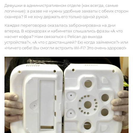
Девушки в административном отделе (как всегда, самые
логичные): а разве не нужны удобные захваты с обеих сторон
сканера? Я не хочу держать его только одной рукой.
Каждая переговорка оказалась забронирована на дни
вперед. В коридорах и кабинетах слышались фразы «А что
насчет кофра? Нам связаться с Pelican до выхода
устройства?», «А что с докстанцией? Ею когда займемся?» или
«Ничего себе! Вы смогли встроить Wi-Fi? Это очень здорово!»