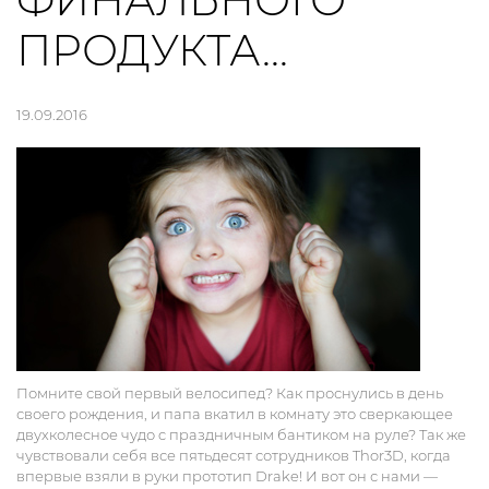
ФИНАЛЬНОГО
ПРОДУКТА…
19.09.2016
Помните свой первый велосипед? Как проснулись в день
своего рождения, и папа вкатил в комнату это сверкающее
двухколесное чудо c праздничным бантиком на руле? Так же
чувствовали себя все пятьдесят сотрудников Thor3D, когда
впервые взяли в руки прототип Drake! И вот он с нами —