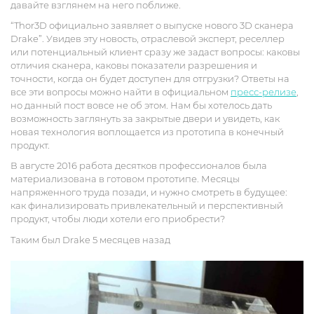
давайте взглянем на него поближе.
“Тhor3D официально заявляет о выпуске нового 3D сканера
Drake”. Увидев эту новость, отраслевой эксперт, реселлер
или потенциальный клиент сразу же задаст вопросы: каковы
отличия сканера, каковы показатели разрешения и
точности, когда он будет доступен для отгрузки? Ответы на
все эти вопросы можно найти в официальном
пресс-релизе
,
но данный пост вовсе не об этом. Нам бы хотелось дать
возможность заглянуть за закрытые двери и увидеть, как
новая технология воплощается из прототипа в конечный
продукт.
В августе 2016 работа десятков профессионалов была
материализована в готовом прототипе. Месяцы
напряженного труда позади, и нужно смотреть в будущее:
как финализировать привлекательный и перспективный
продукт, чтобы люди хотели его приобрести?
Таким был Drake 5 месяцев назад