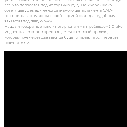
все, что попадется под их горячую руку. По мудрейшему
совету девушек административного департамента CAD-
инженеры занимаются новой формой сканера с удобным
захватом под левую руку.
Надо ли говорить, в каком нетерпении мы пребываем? Drake
медленно, но верно превращается в готовый продукт,
который уже через два месяца будет отправляться первым
покупателям.