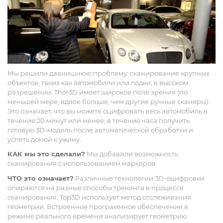
Мы решили давнишнюю проблему: сканирование крупных
объектов, таких как автомобили или лодки, в высоком
разрешении. Thor3D имеет широкое поле зрения (по
меньшей мере, вдвое больше, чем другие ручные сканеры).
Это означает, что вы можете оцифровать весь автомобиль в
течение 20 минут или менее, в течение часа получить
готовую 3D-модель после автоматической обработки и
успеть домой к ужину.
КАК мы это сделали?
Мы добавили возможность
сканирования с использованием маркеров.
ЧТО это означает?
Различные технологии 3D-оцифровки
опираются на разные способы трекинга в процессе
сканирования. Тор3D использует метод отслеживания
геометрии. Встроенное программное обеспечение в
режиме реального времени анализирует геометрию