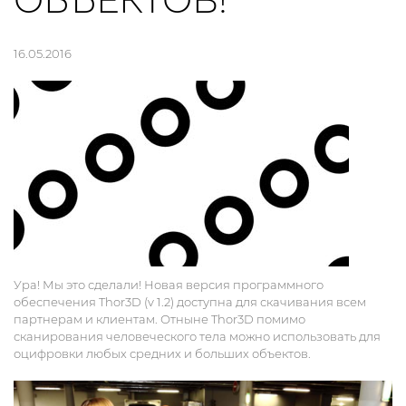
ОБЪЕКТОВ!
16.05.2016
Ура! Мы это сделали! Новая версия программного
обеспечения Thor3D (v 1.2) доступна для скачивания всем
партнерам и клиентам. Отныне Thor3D помимо
сканирования человеческого тела можно использовать для
оцифровки любых средних и больших объектов.