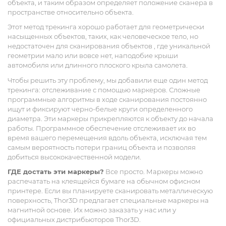
объекта, и таким образом определяет положение сканера в
пространстве относительно объекта.
Этот метод трекинга хорошо работает для геометрически
насыщенных объектов, таких, как человеческое тело, но
недостаточен для сканирования объектов , где уникальной
геометрии мало или вовсе нет, наподобие крыши
автомобиля или длинного плоского крыла самолета.
Чтобы решить эту проблему, мы добавили еще один метод
трекинга: отслеживание с помощью маркеров. Сложные
программные алгоритмы в ходе сканирования постоянно
ищут и фиксируют черно-белые круги определенного
диаметра. Эти маркеры прикрепляются к объекту до начала
работы. Программное обеспечение отслеживает их во
время вашего перемещения вдоль объекта, исключая тем
самым вероятность потери границ объекта и позволяя
добиться высококачественной модели.
ГДЕ достать эти маркеры?
Все просто. Маркеры можно
распечатать на клеящейся бумаге на обычном офисном
принтере. Если вы планируете сканировать металлическую
поверхность, Thor3D предлагает специальные маркеры на
магнитной основе. Их можно заказать у нас или у
официальных дистрибьюторов Thor3D.