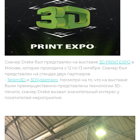
Сканер Drake был представлен на выставке
3D PRINT EXPO
в
Москве, которая проходила с 12 по 13 октября. Сканер был
представлен на стендах двух партнеров
-
Terem3D
и
3DSystempro
. Несмотря на то, что на выставке
были преимущественно представлены технологии 3D-
печати, сканер Drake вызвал значительный интерес у
посетителей мероприятия.