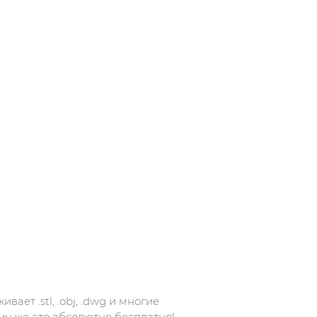
ет .stl, .obj, .dwg и многие
му же это абсолютно бесплатно!