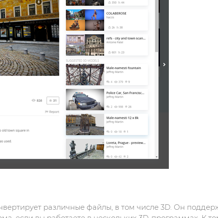
ертирует различные файлы, в том числе 3D. Он поддержива
ма, если вы работаете в нескольких 3D-программах. К то