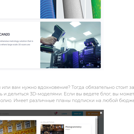
или вам нужно вдохновение? Тогда обязательно стоит за
ь и делиться 3D-моделями. Если вы ведете блог, вы мож
фолио. Имеет различные планы подписки на любой бюдже