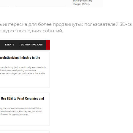
 интересна для более продвинутых пользователей 3D-ск
 в курсе последних событий.