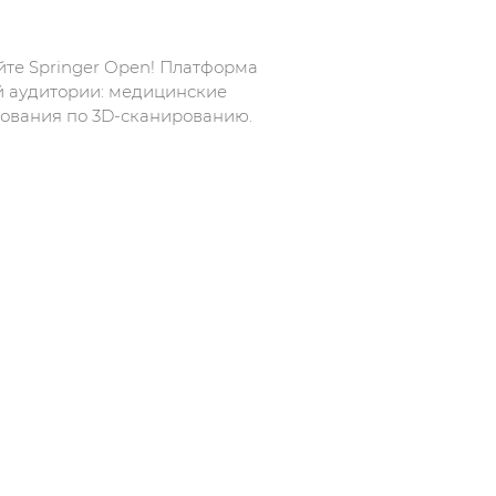
те Springer Open! Платформа
й аудитории: медицинские
дования по 3D-сканированию.