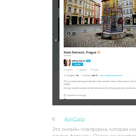
6.
AnyConv
Это онлайн-платформа, которая конв
другие форматы. Полезная платфор